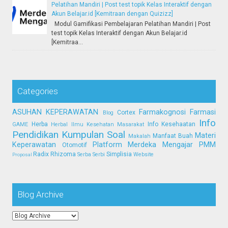
Pelatihan Mandiri | Post test topik Kelas Interaktif dengan
Akun Belajar.id [Kemitraan dengan Quizizz]
Modul Gamifikasi Pembelajaran Pelatihan Mandiri | Post
test topik Kelas Interaktif dengan Akun Belajar.id
[Kemitraa...
Categories
ASUHAN KEPERAWATAN
Farmakognosi
Farmasi
Cortex
Blog
Info
Herba
Info Kesehaatan
GAME
Herbal
Ilmu Kesehatan Masarakat
Pendidikan
Kumpulan Soal
Materi
Manfaat Buah
Makalah
Keperawatan
Platform Merdeka Mengajar
PMM
Otomotif
Radix
Rhizoma
Simplisia
Serba Serbi
Website
Proposal
Blog Archive