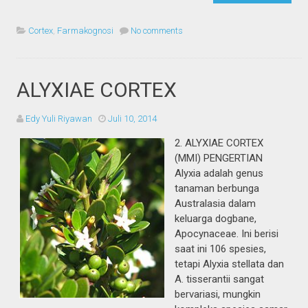
Cortex
,
Farmakognosi
No comments
ALYXIAE CORTEX
Edy Yuli Riyawan
Juli 10, 2014
2. ALYXIAE CORTEX
(MMI) PENGERTIAN
Alyxia adalah genus
tanaman berbunga
Australasia dalam
keluarga dogbane,
Apocynaceae. Ini berisi
saat ini 106 spesies,
tetapi Alyxia stellata dan
A. tisserantii sangat
bervariasi, mungkin