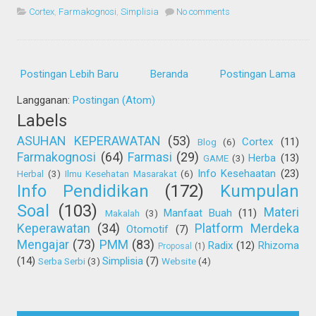
Cortex
,
Farmakognosi
,
Simplisia
No comments
Postingan Lebih Baru
Beranda
Postingan Lama
Langganan:
Postingan (Atom)
Labels
ASUHAN KEPERAWATAN
(53)
Cortex
(11)
Blog
(6)
Farmakognosi
(64)
Farmasi
(29)
Herba
(13)
GAME
(3)
Info Kesehaatan
(23)
Herbal
(3)
Ilmu Kesehatan Masarakat
(6)
Info Pendidikan
(172)
Kumpulan
Soal
(103)
Materi
Manfaat Buah
(11)
Makalah
(3)
Keperawatan
(34)
Platform Merdeka
Otomotif
(7)
Mengajar
(73)
PMM
(83)
Radix
(12)
Rhizoma
Proposal
(1)
(14)
Simplisia
(7)
Serba Serbi
(3)
Website
(4)