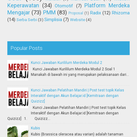
Keperawatan
(34)
Platform Merdeka
Otomotif
(7)
Mengajar
(73)
PMM
(83)
Radix
(12)
Rhizoma
Proposal
(1)
(14)
Simplisia
(7)
Serba Serbi
(3)
Website
(4)
Popular Posts
Kunci Jawaban Kurililum Merdeka Modul 2
Kunci Jawaban Kurililum Merdeka Modul 2 Soal 1
Manakah di bawah ini yang merupakan pelaksanaan dari...
Kunci Jawaban Pelatihan Mandiri | Post test topik Kelas
Interaktif dengan Akun Belajar.id [Kemitraan dengan
Quizizz]
Kunci Jawaban Pelatihan Mandiri | Post test topik Kelas
Interaktif dengan Akun Belajar.id [Kemitraan dengan
Quizizz] 1. Quizizz...
Kubis
Kubis (Brassica oleracea atau varian) adalah tanaman