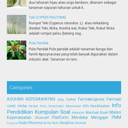
dua tahunan hijau atau ungu berdaun, ditanam sebagai
tanaman sayuran tahunan untuk k...
Teki (CYPERI RHIZOMA)
Rumput Teki (Cyperus rotundus .L) atau terkadang
disebut Teki, Mota, Koreha wai, Rukut Teki, Rukut Wuta
adalah rumput palsu (batang seg...
Pule Pandak
Pule Pandak Pule pandak adalah tanaman bunga dari
famili Apocynaceae yang telah banyak digunakan dalam
industri obat. Tanaman ini ters...
Categories
ASUHAN KEPERAWATAN
Farmakognosi
Farmasi
Cortex
Blog
Info
Herba
Info Kesehaatan
GAME
Herbal
Ilmu Kesehatan Masarakat
Pendidikan
Kumpulan Soal
Materi
Manfaat Buah
Makalah
Keperawatan
Platform Merdeka Mengajar
PMM
Otomotif
Radix
Rhizoma
Simplisia
Serba Serbi
Website
Proposal