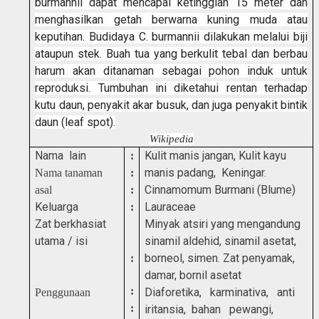
burmannii dapat mencapai ketinggian 15 meter dan
menghasilkan getah berwarna kuning muda atau
keputihan. Budidaya C. burmannii dilakukan melalui biji
ataupun stek. Buah tua yang berkulit tebal dan berbau
harum akan ditanaman sebagai pohon induk untuk
reproduksi. Tumbuhan ini diketahui rentan terhadap
kutu daun, penyakit akar busuk, dan juga penyakit bintik
daun (leaf spot).
Wikipedia
Nama lain
Kulit manis jangan, Kulit kayu
:
manis padang, Keningar
.
Nama tanaman
:
Cinnamomum Burmani (Blume)
asal
:
Keluarga
Lauraceae
:
Zat berkhasiat
Minyak atsiri yang mengandung
utama / isi
sinamil aldehid, sinamil
asetat,
borneol, simen. Zat penyamak,
:
damar, bornil asetat
:
Diaforetika, karminativa, anti
Penggunaan
:
iritansia, bahan pewangi,