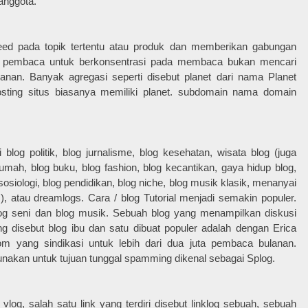
anggota.
h feed pada topik tertentu atau produk dan memberikan gabungan
n pembaca untuk berkonsentrasi pada membaca bukan mencari
anan. Banyak agregasi seperti disebut planet dari nama Planet
osting situs biasanya memiliki planet. subdomain nama domain
 blog politik, blog jurnalisme, blog kesehatan, wisata blog (juga
rumah, blog buku, blog fashion, blog kecantikan, gaya hidup blog,
 sosiologi, blog pendidikan, blog niche, blog musik klasik, menanyai
), atau dreamlogs. Cara / blog Tutorial menjadi semakin populer.
og seni dan blog musik. Sebuah blog yang menampilkan diskusi
ng disebut blog ibu dan satu dibuat populer adalah dengan Erica
m yang sindikasi untuk lebih dari dua juta pembaca bulanan.
unakan untuk tujuan tunggal spamming dikenal sebagai Splog.
vlog, salah satu link yang terdiri disebut linklog sebuah, sebuah