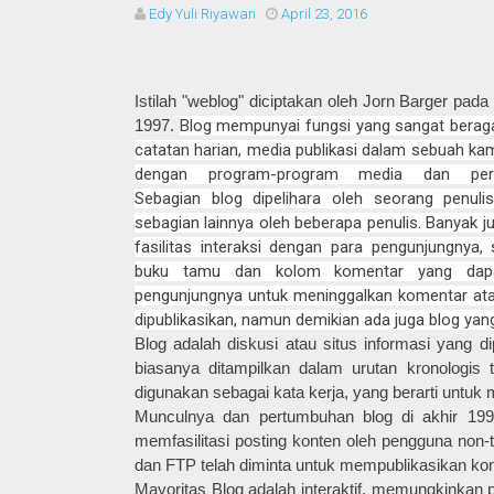
Edy Yuli Riyawan
April 23, 2016
Istilah "weblog" diciptakan oleh Jorn Barger pad
1997.
Blog mempunyai fungsi yang sangat beraga
catatan harian, media publikasi dalam sebuah kam
dengan program-program media dan perus
Sebagian blog dipelihara oleh seorang penuli
sebagian lainnya oleh beberapa penulis. Banyak j
fasilitas interaksi dengan para pengunjungnya
buku tamu dan kolom komentar yang dap
pengunjungnya untuk meninggalkan komentar atas 
dipublikasikan, namun demikian ada juga blog yang 
Blog adalah diskusi atau situs informasi yang dip
biasanya ditampilkan dalam urutan kronologis t
digunakan sebagai kata kerja, yang berarti untu
Munculnya dan pertumbuhan blog di akhir 19
memfasilitasi posting konten oleh pengguna non
dan FTP telah diminta untuk mempublikasikan kon
Mayoritas Blog adalah interaktif, memungkinkan