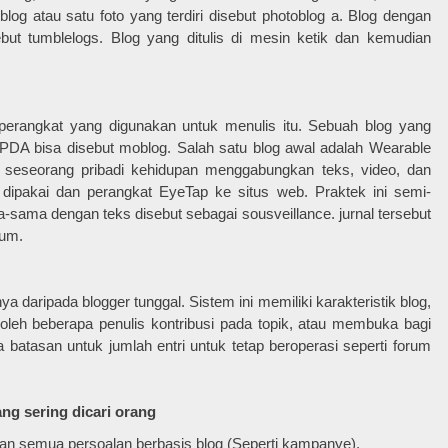
hblog atau satu foto yang terdiri disebut photoblog a. Blog dengan
ut tumblelogs. Blog yang ditulis di mesin ketik dan kemudian
s perangkat yang digunakan untuk menulis itu. Sebuah blog yang
au PDA bisa disebut moblog. Salah satu blog awal adalah Wearable
 seseorang pribadi kehidupan menggabungkan teks, video, dan
 dipakai dan perangkat EyeTap ke situs web. Praktek ini semi-
-sama dengan teks disebut sebagai sousveillance. jurnal tersebut
kum.
a daripada blogger tunggal. Sistem ini memiliki karakteristik blog,
s oleh beberapa penulis kontribusi pada topik, atau membuka bagi
 batasan untuk jumlah entri untuk tetap beroperasi seperti forum
ng sering dicari orang
is, dan semua persoalan berbasis blog (Seperti kampanye).