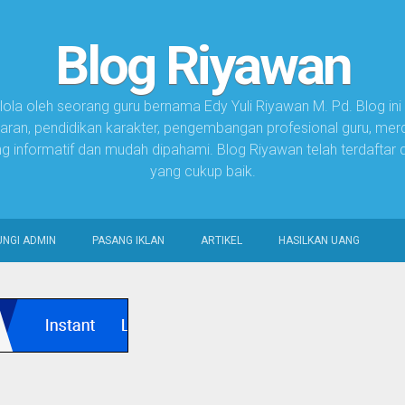
Blog Riyawan
lola oleh seorang guru bernama Edy Yuli Riyawan M. Pd. Blog ini
aran, pendidikan karakter, pengembangan profesional guru, merde
ang informatif dan mudah dipahami. Blog Riyawan telah terdaftar 
yang cukup baik.
NGI ADMIN
PASANG IKLAN
ARTIKEL
HASILKAN UANG