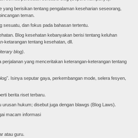
ine yang berisikan tentang pengalaman keseharian seseorang,
rbincangan teman.
g sesuatu, dan fokus pada bahasan tertentu.
sehatan. Blog kesehatan kebanyakan berisi tentang keluhan
an-ketarangan tentang kesehatan, dll.
Literary blog)
.
a perjalanan yang menceritakan keterangan-keterangan tentang
blog". Isinya seputar gaya, perkembangan mode, selera
fesyen,
ti berita riset terbaru.
 urusan hukum; disebut juga dengan blawgs (Blog Laws).
gai macam informasi
ar atau guru.