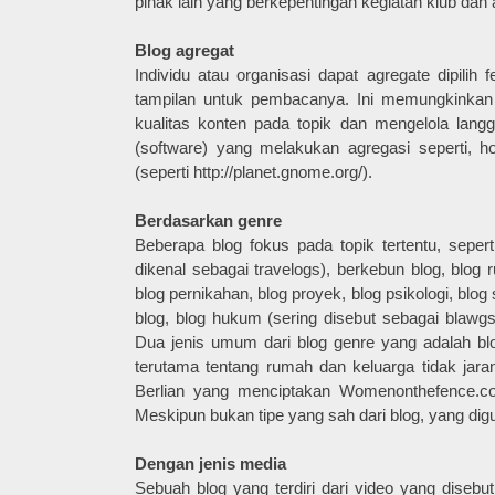
pihak lain yang berkepentingan kegiatan klub dan 
Blog agregat
Individu atau organisasi dapat agregate dipili
tampilan untuk pembacanya. Ini memungkinka
kualitas konten pada topik dan mengelola langg
(software) yang melakukan agregasi seperti, h
(seperti http://planet.gnome.org/).
Berdasarkan genre
Beberapa blog fokus pada topik tertentu, seperti
dikenal sebagai travelogs), berkebun blog, blog 
blog pernikahan, blog proyek, blog psikologi, blog
blog, blog hukum (sering disebut sebagai blawgs
Dua jenis umum dari blog genre yang adalah bl
terutama tentang rumah dan keluarga tidak jara
Berlian yang menciptakan Womenonthefence.co
Meskipun bukan tipe yang sah dari blog, yang dig
Dengan jenis media
Sebuah blog yang terdiri dari video yang disebut 