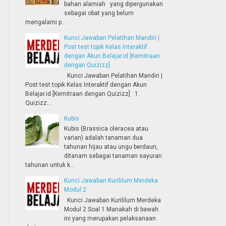
bahan alamiah yang dipergunakan
sebagai obat yang belum
mengalami p...
Kunci Jawaban Pelatihan Mandiri |
Post test topik Kelas Interaktif
dengan Akun Belajar.id [Kemitraan
dengan Quizizz]
Kunci Jawaban Pelatihan Mandiri |
Post test topik Kelas Interaktif dengan Akun
Belajar.id [Kemitraan dengan Quizizz] 1.
Quizizz...
Kubis
Kubis (Brassica oleracea atau
varian) adalah tanaman dua
tahunan hijau atau ungu berdaun,
ditanam sebagai tanaman sayuran
tahunan untuk k...
Kunci Jawaban Kurililum Merdeka
Modul 2
Kunci Jawaban Kurililum Merdeka
Modul 2 Soal 1 Manakah di bawah
ini yang merupakan pelaksanaan