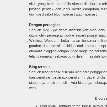
situs yang berisi portofolio sketsa disebut sketc
posting pendek dan jenis media campuran diseb
dipindai disebut blog typecast atau typecast.
Dengan perangkat
Sebuah blog juga dapat didefinisikan oleh jeni
ditulis oleh perangkat mobile seperti ponsel at
Wireless Webcam, buku harian bersama online
gambar ditransmisikan hidup dari komputer dpt
otomatis blogging dengan video langsung bersama
telah digunakan sebagai bukti dalam masalah hu
Blog terbalik
Sebuah blog terbalik disusun oleh para penggunany
dan penulisan beberapa penulis. Ini dapat dituli
siapa saja untuk menulis. Ada biasanya beberapa
web.
Blog ya
Blog politik: Tentang berita, politik, aktiv