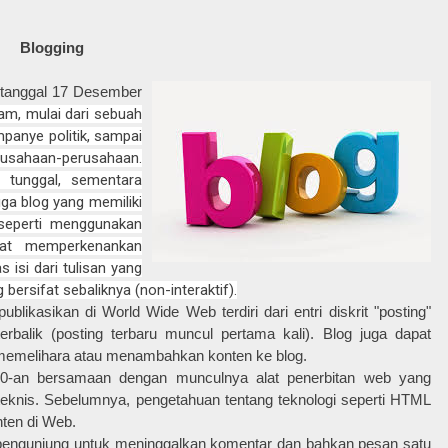
Blogging
a tanggal 17 Desember
m, mulai dari sebuah
panye politik, sampai
ahaan-perusahaan.
s tunggal, sementara
uga blog yang memiliki
, seperti menggunakan
at memperkenankan
isi dari tulisan yang
bersifat sebaliknya (non-interaktif).
ublikasikan di World Wide Web terdiri dari entri diskrit "posting"
erbalik (posting terbaru muncul pertama kali). Blog juga dapat
k memelihara atau menambahkan konten ke blog.
90-an bersamaan dengan munculnya alat penerbitan web yang
-teknis. Sebelumnya, pengetahuan tentang teknologi seperti HTML
ten di Web.
 pengunjung untuk meninggalkan komentar dan bahkan pesan satu