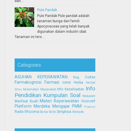
dari...
Pule Pandak
Pule Pandak Pule pandak adalah
tanaman bunga dari famili
Apocynaceae yang telah banyak
digunakan dalam industri obat.
Tanaman ini ters...
Categories
ASUHAN KEPERAWATAN
Cortex
Blog
Farmakognosi
Farmasi
Herba
GAME
Herbal
Info
Info Kesehaatan
Ilmu Kesehatan Masarakat
Pendidikan
Kumpulan Soal
Makalah
Materi Keperawatan
Manfaat Buah
Otomotif
Platform Merdeka Mengajar
PMM
Proposal
Radix
Rhizoma
Simplisia
Serba Serbi
Website