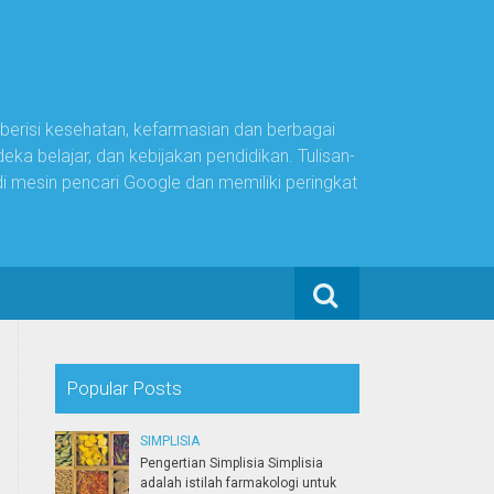
 berisi kesehatan, kefarmasian dan berbagai
ka belajar, dan kebijakan pendidikan. Tulisan-
di mesin pencari Google dan memiliki peringkat
Search for:
Popular Posts
SIMPLISIA
Pengertian Simplisia Simplisia
adalah istilah farmakologi untuk