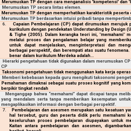
Merumuskan TP dengan cara menganalisis 'kompetensi' dan 'l
Merumuskan TP secara lintas elemen.
Merumuskan TP dengan memperhatikan karakteristik peserta 
Merumuskan TP berdasarkan intuisi pribadi tanpa mempertimb
6.
Capaian Pembelajaran (CP) dapat dirumuskan merujuk pa
kurikulum dengan pendekatan Understanding by Design (
& Tighe (2005). Dalam kerangka teori ini, "memahami"
melalui proses dan pengalaman belajar yang memberik
untuk dapat menjelaskan, menginterpretasi dan menga
berbagai perspektif, dan berempati atas suatu fenomena. 
benar dalam kurikulum Merdeka adalah…
Hierarki pengetahuan tidak digunakan dalam merumuskan CP 
CP
Taksonomi pengetahuan tidak menggunakan kata kerja operasi
Memberi kebebasan kepada guru mengikuti taksonomi pengeta
Pemahaman dimaknai sebagai suatu proses kognitif yang kom
berpikir tingkat rendah
Menganggap bahwa “memahami” dapat dicapai tanpa meliba
yang mendalam serta tanpa memberikan kesempatan untuk 
mengaplikasikan informasi dengan berbagai perspektif.
7.
Pembelajaran dan asesmen merupakan satu kesatuan yang
hal tersebut, guru dan peserta didik perlu memahami 
keseluruhan proses pembelajaran diupayakan untuk m
Kaitan antara pembelajaran dan asesmen, digambarkan d
berikut, kecuali….