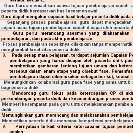
Guru harus memastikan bahwa tujuan pembelajaran sudah s
peserta didik berdasarkan hasil asesmen awal.
Guru dapat mengukur capaian hasil belajar peserta didik pada a
Sepanjang proses pembelajaran, guru dapat mengadakan
sejauh mana tujuan pembelajaran sudah dicapai oleh peserta d
Guru perlu merancang asesmen yang dilaksanakan p
pembelajaran, dan pada akhir pembelajaran.
Proses pembelajaran sebaiknya dilakukan tanpa memperhatikan
menghambat kreativitas peserta didik.
8.
Pada setiap mata pelajaran, terdapat sejumlah Capaian 
pembelajaran yang harus dicapai oleh peserta didik pa
memberikan gambaran tentang tujuan umum dan keterse
tersebut dalam enam etape yang disebut fase. Pemanfa
pembelajaran dapat dikemukakan sebagai berikut, kecuali..
Memungkinkan kolaborasi guru pada fase yang sama untuk 
bagi peserta didik
Mendorong guru fokus pada ketercapaian CP di akh
perkembangan peserta didik dan kesinambungan proses pembel
Memberi kesempatan pada guru untuk melaksanakan pembelaj
didik
Memungkinkan guru merancang dan melaksanakan pembelajara
Memastikan peserta didik mencapai kompetensi pembelajaran
9.
Pernyataan terkait kriteria ketercapaian tujuan pembe
adalah….